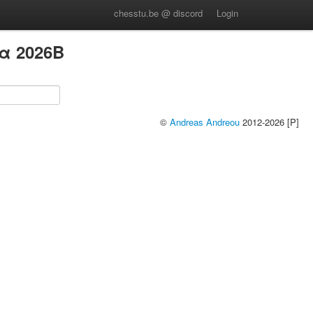
chesstu.be @ discord
Login
α 2026B
©
Andreas Andreou
2012-2026 [P]