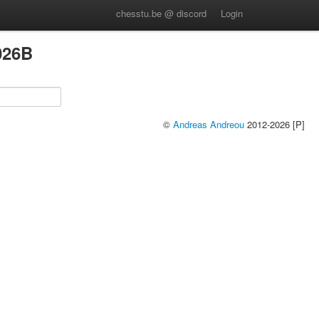
chesstu.be @ discord
Login
026B
©
Andreas Andreou
2012-2026 [P]