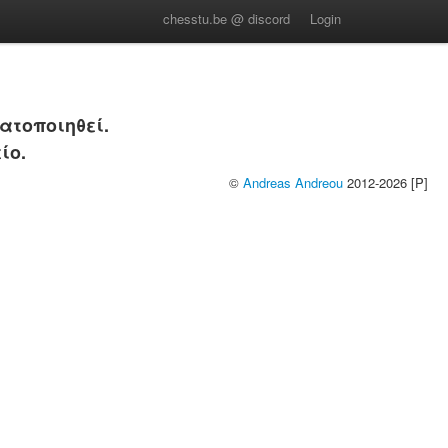
chesstu.be @ discord
Login
ατοποιηθεί.
ίο.
©
Andreas Andreou
2012-2026 [P]