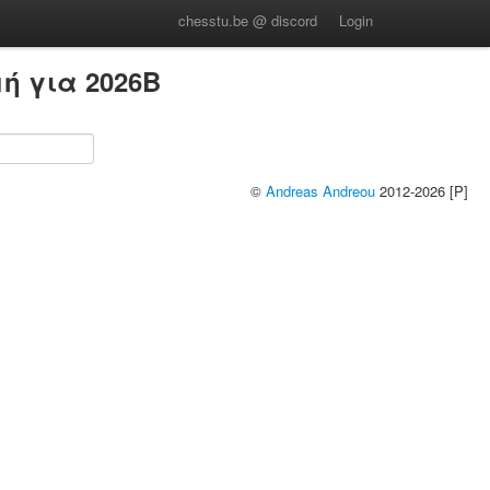
chesstu.be @ discord
Login
ή για 2026B
©
Andreas Andreou
2012-2026 [P]