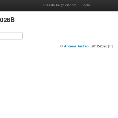
chesstu.be @ discord
Login
026B
©
Andreas Andreou
2012-2026 [P]