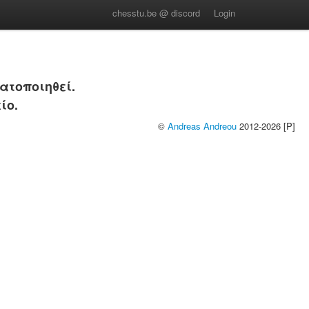
chesstu.be @ discord
Login
ατοποιηθεί.
ίο.
©
Andreas Andreou
2012-2026 [P]