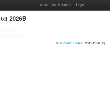
chesstu.be @ discord
Login
ια 2026B
©
Andreas Andreou
2012-2026 [P]