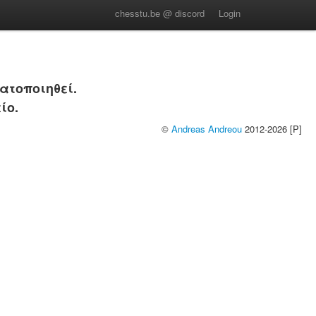
chesstu.be @ discord
Login
ατοποιηθεί.
ίο.
©
Andreas Andreou
2012-2026 [P]