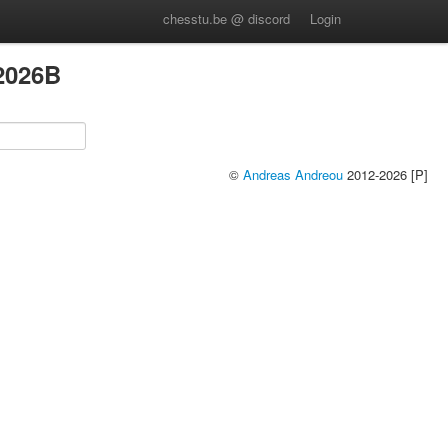
chesstu.be @ discord
Login
2026B
©
Andreas Andreou
2012-2026 [P]