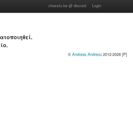
chesstu.be @ discord
Login
ατοποιηθεί.
ίο.
©
Andreas Andreou
2012-2026 [P]