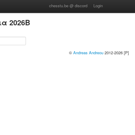
chesstu.be @ discord
Login
ια 2026B
©
Andreas Andreou
2012-2026 [P]