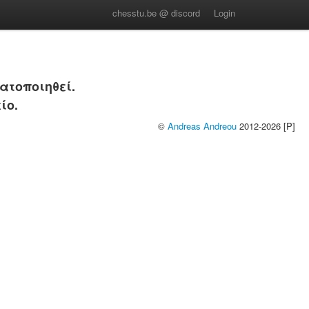
chesstu.be @ discord
Login
ατοποιηθεί.
ίο.
©
Andreas Andreou
2012-2026 [P]