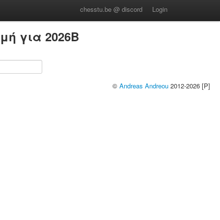
chesstu.be @ discord
Login
μή για 2026B
©
Andreas Andreou
2012-2026 [P]