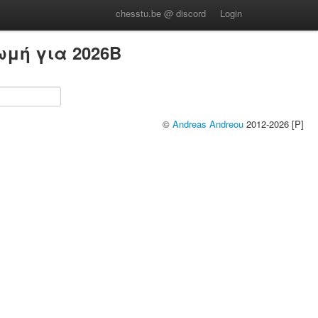
chesstu.be @ discord
Login
μή για 2026B
©
Andreas Andreou
2012-2026 [P]