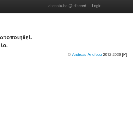
chesstu.be @ discord
Login
ατοποιηθεί.
ίο.
©
Andreas Andreou
2012-2026 [P]