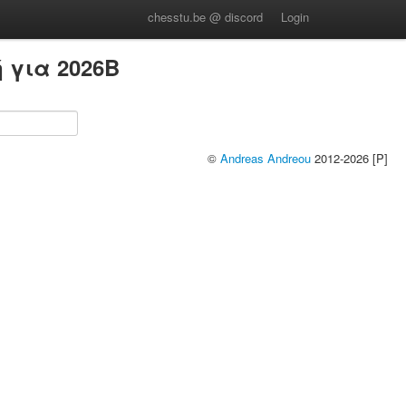
chesstu.be @ discord
Login
 για 2026B
©
Andreas Andreou
2012-2026 [P]