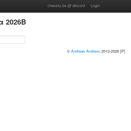
chesstu.be @ discord
Login
α 2026B
©
Andreas Andreou
2012-2026 [P]