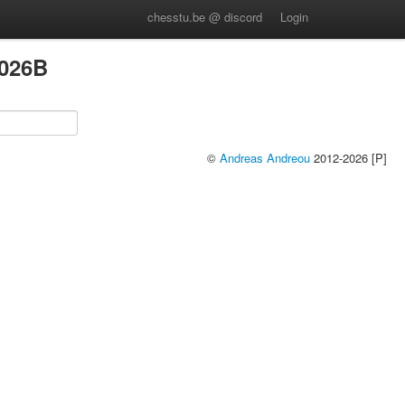
chesstu.be @ discord
Login
026B
©
Andreas Andreou
2012-2026 [P]