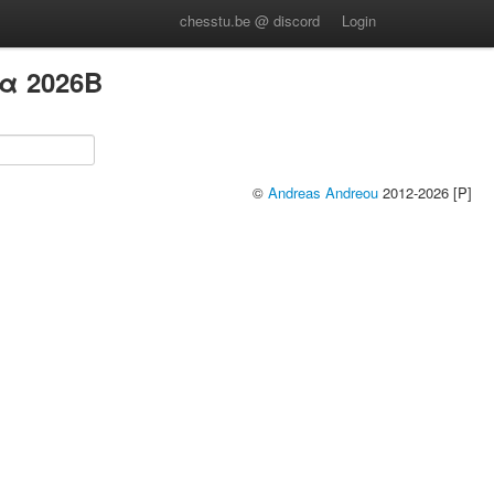
chesstu.be @ discord
Login
α 2026B
©
Andreas Andreou
2012-2026 [P]