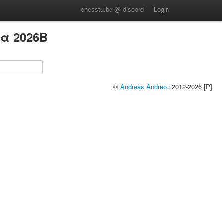
chesstu.be @ discord
Login
α 2026B
©
Andreas Andreou
2012-2026 [P]