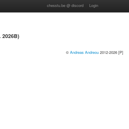
chesstu.be @ discord
Login
 2026B)
©
Andreas Andreou
2012-2026 [P]