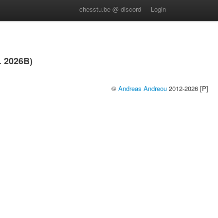
chesstu.be @ discord
Login
 2026B)
©
Andreas Andreou
2012-2026 [P]