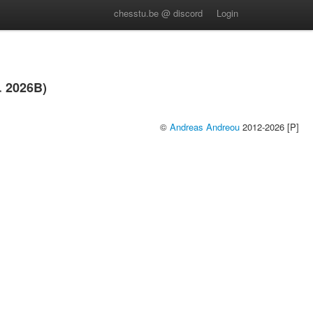
chesstu.be @ discord
Login
 2026B)
©
Andreas Andreou
2012-2026 [P]