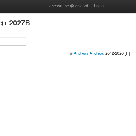
chesstu.be @ discord
Login
αι 2027B
©
Andreas Andreou
2012-2026 [P]