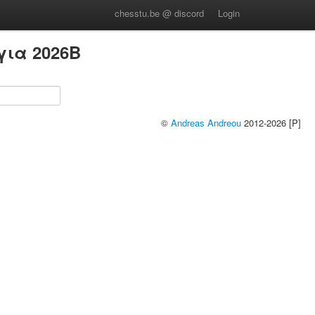
chesstu.be @ discord
Login
ια 2026B
©
Andreas Andreou
2012-2026 [P]