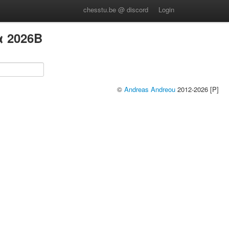
chesstu.be @ discord
Login
 2026B
©
Andreas Andreou
2012-2026 [P]