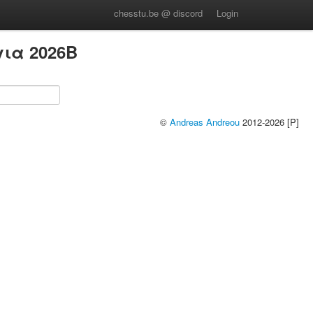
chesstu.be @ discord
Login
ια 2026B
©
Andreas Andreou
2012-2026 [P]