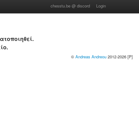
chesstu.be @ discord
Login
ατοποιηθεί.
ίο.
©
Andreas Andreou
2012-2026 [P]