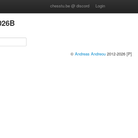
chesstu.be @ discord
Login
026B
©
Andreas Andreou
2012-2026 [P]