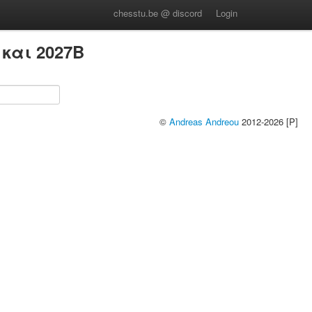
chesstu.be @ discord
Login
και 2027B
©
Andreas Andreou
2012-2026 [P]