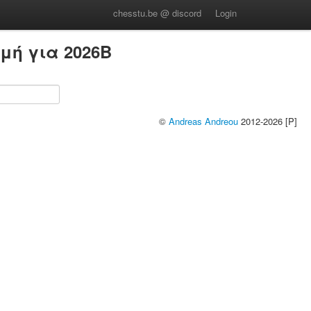
chesstu.be @ discord
Login
μή για 2026B
©
Andreas Andreou
2012-2026 [P]