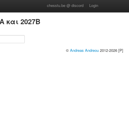
chesstu.be @ discord
Login
A και 2027B
©
Andreas Andreou
2012-2026 [P]