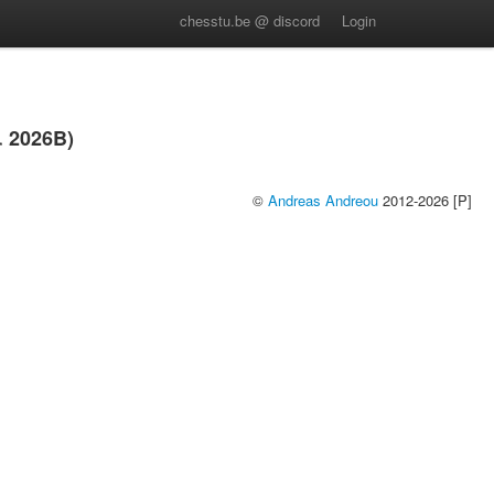
chesstu.be @ discord
Login
 2026B)
©
Andreas Andreou
2012-2026 [P]