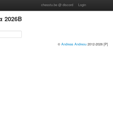
chesstu.be @ discord
Login
α 2026B
©
Andreas Andreou
2012-2026 [P]