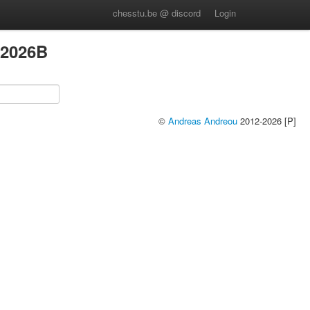
chesstu.be @ discord
Login
 2026B
©
Andreas Andreou
2012-2026 [P]