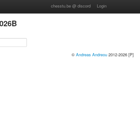
chesstu.be @ discord
Login
026B
©
Andreas Andreou
2012-2026 [P]