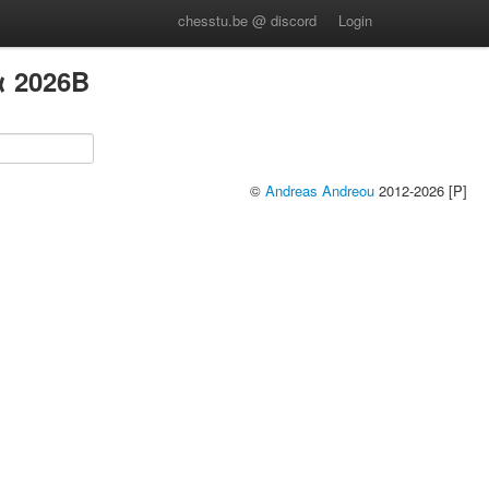
chesstu.be @ discord
Login
 2026B
©
Andreas Andreou
2012-2026 [P]