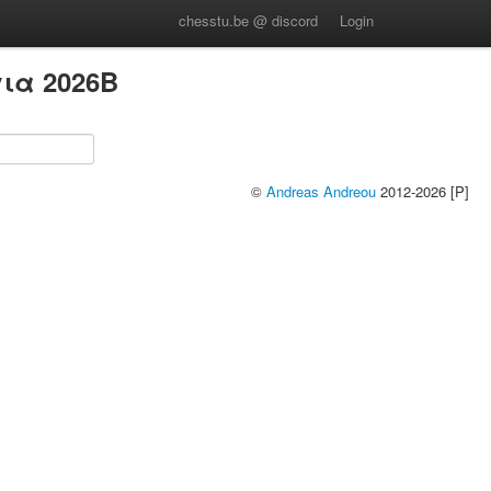
chesstu.be @ discord
Login
ια 2026B
©
Andreas Andreou
2012-2026 [P]