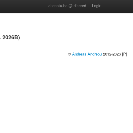
chesstu.be @ discord
Login
 2026B)
©
Andreas Andreou
2012-2026 [P]