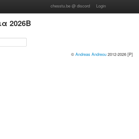
chesstu.be @ discord
Login
ια 2026B
©
Andreas Andreou
2012-2026 [P]