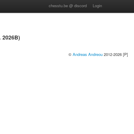
chesstu.be @ discord
Login
 2026B)
©
Andreas Andreou
2012-2026 [P]