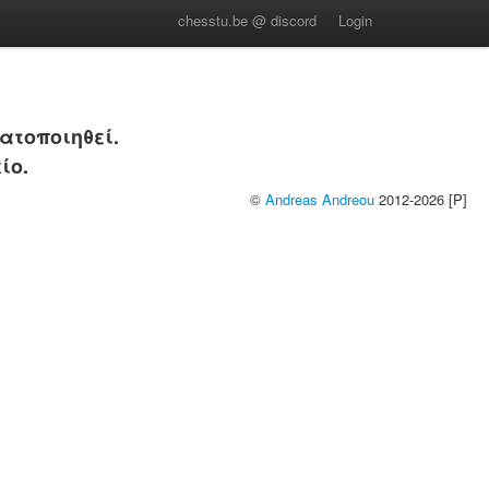
chesstu.be @ discord
Login
ατοποιηθεί.
ίο.
©
Andreas Andreou
2012-2026 [P]