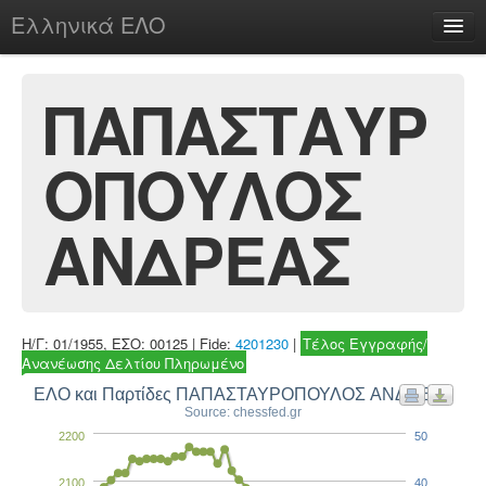
Ελληνικά ΕΛΟ
Περί
ΠΑΠΑΣΤΑΥΡ
ΟΠΟΥΛΟΣ
chesstu.be @ discord
Login
ΑΝΔΡΕΑΣ
Η/Γ: 01/1955, ΕΣΟ: 00125 | Fide:
4201230
|
Τέλος Εγγραφής/
Ανανέωσης Δελτίου Πληρωμένο
ΕΛΟ και Παρτίδες ΠΑΠΑΣΤΑΥΡΟΠΟΥΛΟΣ ΑΝΔΡΕΑΣ
Source: chessfed.gr
2200
50
2100
40