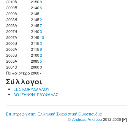
2010A
2150
8
2009B
2140
6
2009A
2145
1
2008B
2145
2
2008A
2145
7
2007B
2140
3
2007A
2145
10
2006B
2115
2
2006A
2115
9
2005B
2100
2
2005A
2085
5
2004B
2060
0
Παλαιότερα
2060
-
Σύλλογοι
ΕΕΣ ΚΟΡΥΔΑΛΛΟΥ
ΑΟ ''ΖΗΝΩΝ'' ΓΛΥΦΑΔΑΣ
Επιστροφή στην Ελληνική Σκακιστική Ομοσπονδία
©
Andreas Andreou
2012-2026 [P]