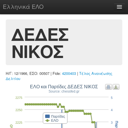
Ελληνικά ΕΛΟ
Περί
ΔΕΔΕΣ
ΝΙΚΟΣ
chesstu.be @ discord
Login
Η/Γ: 12/1966, ΕΣΟ: 00507 | Fide:
4200403
|
Τέλος Ανανέωσης
Δελτίου
ΕΛΟ και Παρτίδες ΔΕΔΕΣ ΝΙΚΟΣ
Source: chessfed.gr
2275
5
2250
4
Παρτίδες
ΕΛΟ
2225
3