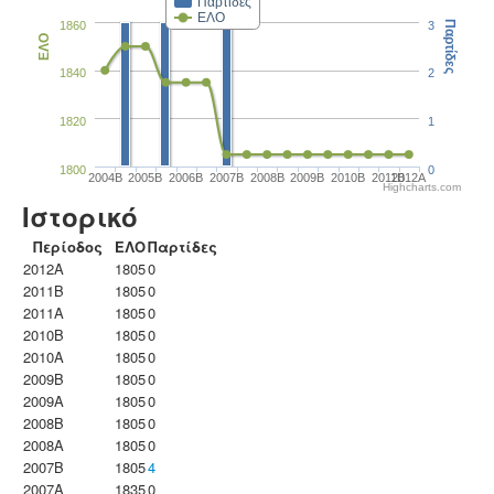
Παρτίδες
ΕΛΟ
1860
3
Παρτίδες
ΕΛΟ
1840
2
1820
1
1800
0
2004B
2005B
2006B
2007B
2008B
2009B
2010B
2011B
2012A
Highcharts.com
Ιστορικό
Περίοδος
ΕΛΟ
Παρτίδες
2012A
1805
0
2011B
1805
0
2011A
1805
0
2010B
1805
0
2010A
1805
0
2009B
1805
0
2009A
1805
0
2008B
1805
0
2008A
1805
0
2007B
1805
4
2007A
1835
0