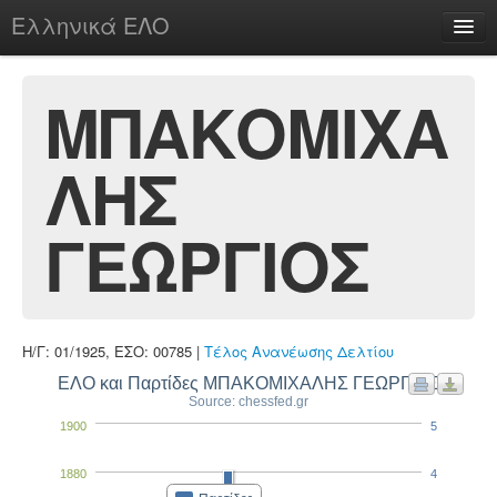
Ελληνικά ΕΛΟ
Περί
ΜΠΑΚΟΜΙΧΑ
ΛΗΣ
chesstu.be @ discord
Login
ΓΕΩΡΓΙΟΣ
Η/Γ: 01/1925, ΕΣΟ: 00785 |
Τέλος Ανανέωσης Δελτίου
ΕΛΟ και Παρτίδες ΜΠΑΚΟΜΙΧΑΛΗΣ ΓΕΩΡΓΙΟΣ
Source: chessfed.gr
1900
5
1880
4