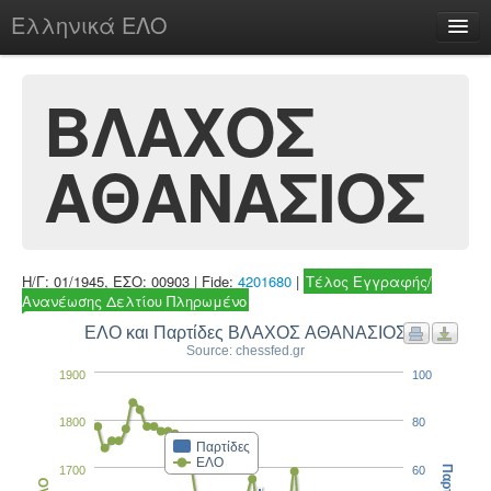
Ελληνικά ΕΛΟ
Περί
ΒΛΑΧΟΣ
ΑΘΑΝΑΣΙΟΣ
chesstu.be @ discord
Login
Η/Γ: 01/1945, ΕΣΟ: 00903 | Fide:
4201680
|
Τέλος Εγγραφής/
Ανανέωσης Δελτίου Πληρωμένο
ΕΛΟ και Παρτίδες ΒΛΑΧΟΣ ΑΘΑΝΑΣΙΟΣ
Source: chessfed.gr
1900
100
1800
80
Παρτίδες
ΕΛΟ
1700
60