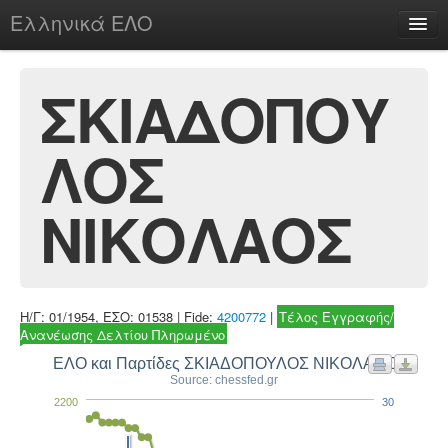
Ελληνικά ΕΛΟ
Περί
ΣΚΙΑΔΟΠΟΥ
ΛΟΣ
chesstu.be @ discord
Login
ΝΙΚΟΛΑΟΣ
Η/Γ: 01/1954, ΕΣΟ: 01538 | Fide:
4200772
|
Τέλος Εγγραφής/
Ανανέωσης Δελτίου Πληρωμένο
ΕΛΟ και Παρτίδες ΣΚΙΑΔΟΠΟΥΛΟΣ ΝΙΚΟΛΑΟΣ
Source: chessfed.gr
2200
30