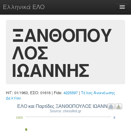
Ελληνικά ΕΛΟ
Περί
ΞΑΝΘΟΠΟΥ
ΛΟΣ
chesstu.be @ discord
Login
ΙΩΑΝΝΗΣ
Η/Γ: 01/1963, ΕΣΟ: 01616 | Fide:
4225597
|
Τέλος Ανανέωσης
Δελτίου
ΕΛΟ και Παρτίδες ΞΑΝΘΟΠΟΥΛΟΣ ΙΩΑΝΝΗΣ
Source: chessfed.gr
1800
8