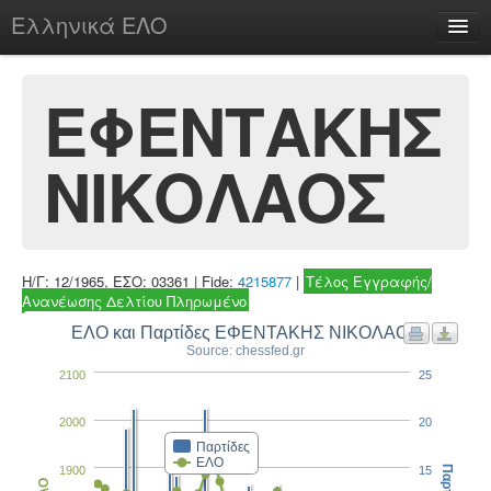
Ελληνικά ΕΛΟ
Περί
ΕΦΕΝΤΑΚΗΣ
ΝΙΚΟΛΑΟΣ
chesstu.be @ discord
Login
Η/Γ: 12/1965, ΕΣΟ: 03361 | Fide:
4215877
|
Τέλος Εγγραφής/
Ανανέωσης Δελτίου Πληρωμένο
ΕΛΟ και Παρτίδες ΕΦΕΝΤΑΚΗΣ ΝΙΚΟΛΑΟΣ
Source: chessfed.gr
2100
25
2000
20
Παρτίδες
ΕΛΟ
1900
15