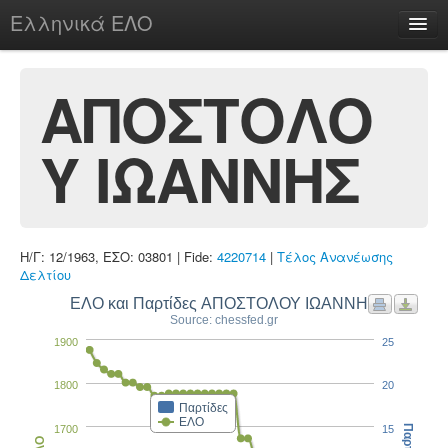
Ελληνικά ΕΛΟ
Περί
ΑΠΟΣΤΟΛΟ
Υ ΙΩΑΝΝΗΣ
chesstu.be @ discord
Login
Η/Γ: 12/1963, ΕΣΟ: 03801 | Fide:
4220714
|
Τέλος Ανανέωσης
Δελτίου
ΕΛΟ και Παρτίδες ΑΠΟΣΤΟΛΟΥ ΙΩΑΝΝΗΣ
Source: chessfed.gr
1900
25
1800
20
Παρτίδες
ΕΛΟ
1700
15