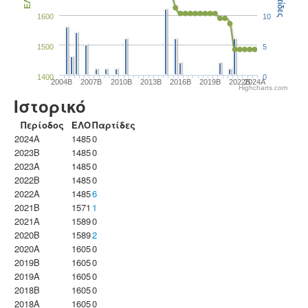
Παρτίδες
ΕΛΟ
1600
10
1500
5
1400
0
2004B
2007B
2010B
2013B
2016B
2019B
2022B
2024A
Highcharts.com
Ιστορικό
Περίοδος
ΕΛΟ
Παρτίδες
2024A
1485
0
2023B
1485
0
2023Α
1485
0
2022B
1485
0
2022A
1485
6
2021B
1571
1
2021A
1589
0
2020B
1589
2
2020A
1605
0
2019B
1605
0
2019A
1605
0
2018B
1605
0
2018A
1605
0